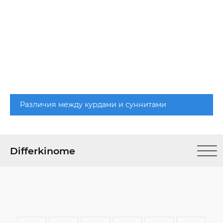
Различия между курдами и суннитами
Differkinome