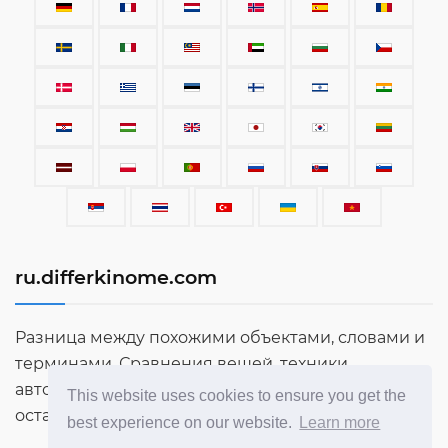
ru.differkinome.com
Разница между похожими объектами, словами и
терминами. Сравнения вещей, техники,
автомобилей, терминов, людей и всего
This website uses cookies to ensure you get the
остального, что сущевствует в этом мире.
best experience on our website.
Learn more