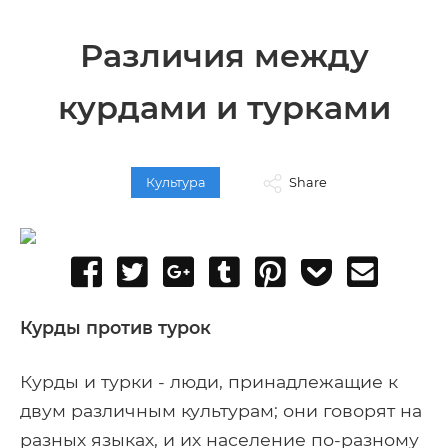
Различия между
курдами и турками
Культура
Share
Share
Tweet
Share
Post
Pin
Add
Send
on
on
to
it
to
email
Facebook
Google+
Tumblr
Pocket
Курды против турок
Курды и турки - люди, принадлежащие к
двум различным культурам; они говорят на
разных языках, и их население по-разному