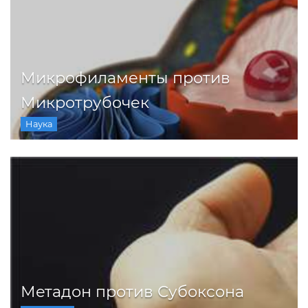
Микрофиламенты против
Микротрубочек
Наука
Метадон против Субоксона