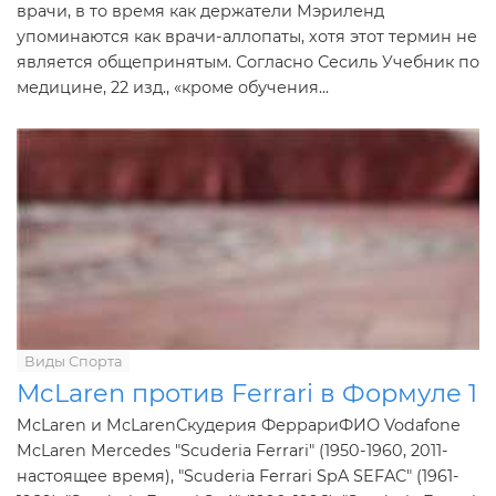
врачи, в то время как держатели Мэриленд
упоминаются как врачи-аллопаты, хотя этот термин не
является общепринятым. Согласно Сесиль Учебник по
медицине, 22 изд., «кроме обучения...
Виды Спорта
McLaren против Ferrari в Формуле 1
McLaren и McLarenСкудерия ФеррариФИО Vodafone
McLaren Mercedes "Scuderia Ferrari" (1950-1960, 2011-
настоящее время), "Scuderia Ferrari SpA SEFAC" (1961-