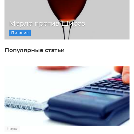
Мерло против Шираз
Питание
Популярные статьи
Наука