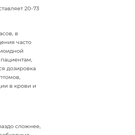
тавляет 20-73
сов, в
дения часто
пиоидной
 пациентам,
ся дозировка
птомов,
ии в крови и
раздо сложнее,
необходимо