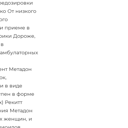
редозировки
ко От низкого
ого
ри приеме в
ерики Дороже,
 в
 амбулаторных
нент Метадон
ок,
и в виде
упен в форме
) Рекитт
ния Метадон
х женщин, и
пиоидов.