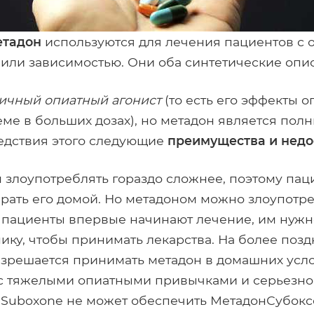
тадон
используются для лечения пациентов с
или зависимостью. Они оба синтетические опи
ичный опиатный агонист
(то есть его эффекты 
ме в больших дозах), но метадон является пол
едствия этого следующие
преимущества и недо
 злоупотреблять гораздо сложнее, поэтому пац
рать его домой. Но метадоном можно злоупотре
а пациенты впервые начинают лечение, им нуж
ику, чтобы принимать лекарства. На более позд
зрешается принимать метадон в домашних усло
с тяжелыми опиатными привычками и серьезно
 Suboxone не может обеспечить МетадонСубок