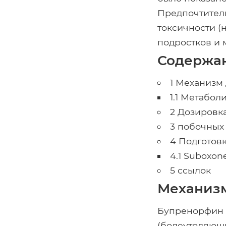
Предпочтитель
токсичности (
подростков и
Содержан
1 Механизм
1.1 Метабол
2 Дозировк
3 побочных
4 Подготовк
4.1 Suboxon
5 ссылок
Механизм
Бупренорфин 
(болеутоляющи