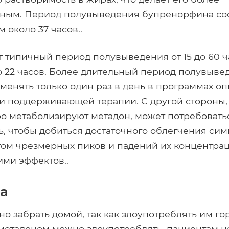
ным. Период полувыведения бупренорфина сос
м около 37 часов..
 типичный период полувыведения от 15 до 60 ча
 22 часов. Более длительный период полувыве
менять только один раз в день в программах о
и поддерживающей терапии. С другой стороны,
о метаболизируют метадон, может потребовать
нь, чтобы добиться достаточного облегчения сим
том чрезмерных пиков и падений их концентрац
ими эффектов..
а
о забрать домой, так как злоупотреблять им го
 метадоном можно злоупотреблять, пациентам 