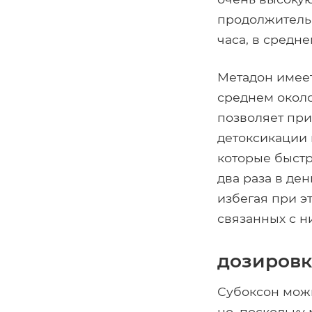
продолжитель
часа, в средне
Метадон имеет
среднем около
позволяет при
детоксикации 
которые быстр
два раза в де
избегая при э
связанных с н
дозировк
Субоксон можн
но, поскольку