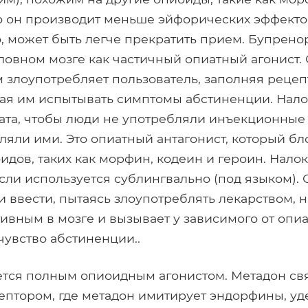
о он производит меньше эйфорических эффекто
, может быть легче прекратить прием. Бупрен
оловном мозге как частичный опиатный агонист.
м злоупотребляет пользователь, заполняя рецеп
вая им испытывать симптомы абстиненции. Нало
ата, чтобы люди не употребляли инъекционные
ляли ими. Это опиатный антагонист, который бл
идов, таких как морфин, кодеин и героин. Налок
сли используется сублингвально (под языком). 
 и ввести, пытаясь злоупотреблять лекарством, 
тивным в мозге и вызывает у зависимого от опи
увство абстиненции..
тся полным опиоидным агонистом. Метадон свя
ептором, где метадон имитирует эндорфины, у