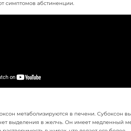
от симптомов абстиненции.
оксон метаболизируются в печени. Субоксон в
чет выделения в желчь. Он имеет медленный м
 растворимость в жирах, что делает его более