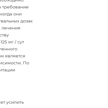
о требование
 когда они
гвальных дозах
е лечения
ству
25 мг / сут
еленного
ом является
исимости. По
литации
ет усилить