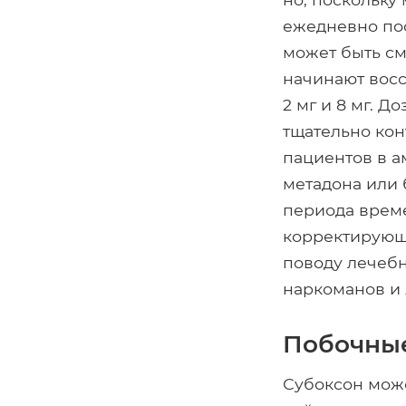
ежедневно пос
может быть см
начинают восс
2 мг и 8 мг. 
тщательно ко
пациентов в а
метадона или 
периода време
корректирующи
поводу лечебн
наркоманов и
Побочны
Субоксон може