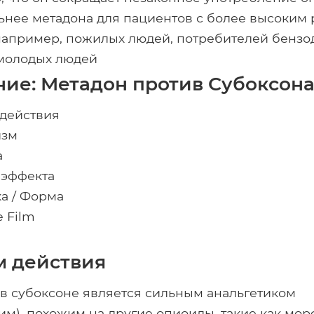
нее метадона для пациентов с более высоким
например, пожилых людей, потребителей бензо
 молодых людей
ие: Метадон против Субоксон
 действия
изм
а
 эффекта
а / Форма
e Film
 действия
в субоксоне является сильным анальгетиком
м), похожим на другие опиоиды, такие как мор