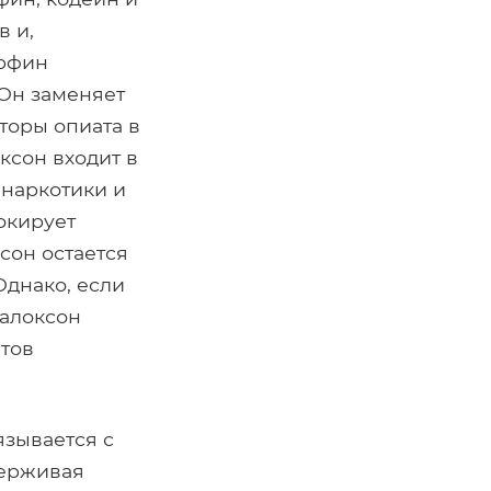
в и,
орфин
 Он заменяет
торы опиата в
ксон входит в
 наркотики и
окирует
сон остается
Однако, если
налоксон
атов
зывается с
держивая