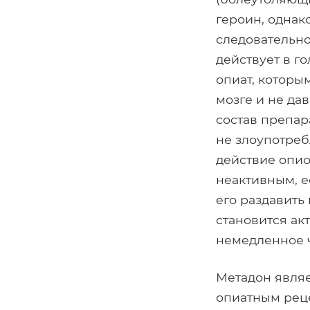
героин, однак
следовательно
действует в г
опиат, которы
мозге и не да
состав препар
не злоупотреб
действие опио
неактивным, е
его раздавить
становится ак
немедленное ч
Метадон являе
опиатным рец