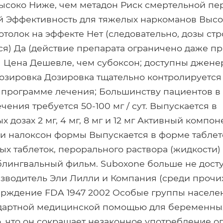
ысоко Ниже, чем метадон Риск смертельной пе
 Эффективность для тяжелых наркоманов Высо
отолок на эффекте Нет (следовательно, дозы стр
я) Да (действие препарата ограничено даже п
) Цена Дешевле, чем субоксон; доступны джен
озировка Дозировка тщательно контролируется
 программе лечения; Большинству пациентов в
ения требуется 50-100 мг / сут. Выпускается в
 дозах 2 мг, 4 мг, 8 мг и 12 мг Активный компо
и налоксон формы Выпускается в форме таблет
х таблеток, перорального раствора (жидкости) 
блингвальный фильм. Suboxone больше не дост
изводитель Эли Лилли и Компания (среди прочих
ерждение FDA 1947 2002 Особые группы населе
ндартной медицинской помощью для беременны
, что он сокращает незаконное употребление о