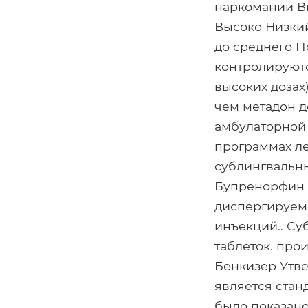
наркомании В
Высоко Низкий
до среднего П
контролируютс
высоких дозах
чем метадон д
амбулаторной
программах леч
сублингвальных
Бупренорфин 
диспергируемы
инъекций.. Су
таблеток. про
Бенкизер Утв
является ста
было показано