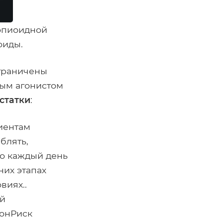
 опиоидной
оиды.
ограничены
ным агонистом
статки
:
иентам
блять,
но каждый день
них этапах
виях..
й
сонРиск