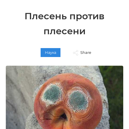
Плесень против
плесени
Наука
Share