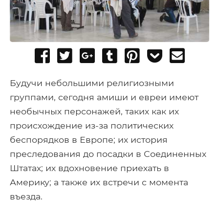
Share
Tweet
Share
Post
Pin
Add
Send
on
on
to
it
to
email
Facebook
Google+
Tumblr
Pocket
Будучи небольшими религиозными
группами, сегодня амиши и евреи имеют
необычных персонажей, таких как их
происхождение из-за политических
беспорядков в Европе; их история
преследования до посадки в Соединенных
Штатах; их вдохновение приехать в
Америку; а также их встречи с момента
въезда.