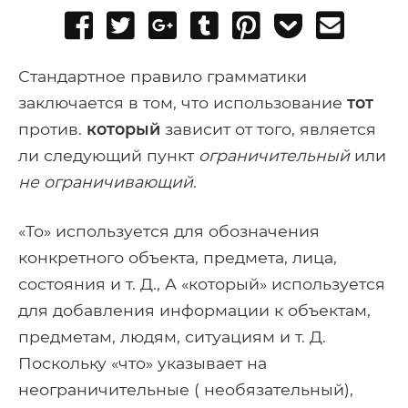
Share
Tweet
Share
Post
Pin
Add
Send
on
on
to
it
to
email
Facebook
Google+
Tumblr
Pocket
Стандартное правило грамматики
заключается в том, что использование
тот
против.
который
зависит от того, является
ли следующий пункт
ограничительный
или
не ограничивающий
.
«То» используется для обозначения
конкретного объекта, предмета, лица,
состояния и т. Д., А «который» используется
для добавления информации к объектам,
предметам, людям, ситуациям и т. Д.
Поскольку «что» указывает на
неограничительные ( необязательный),