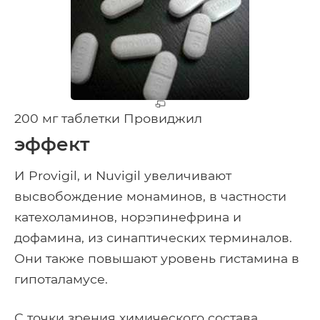
200 мг таблетки Провиджил
эффект
И Provigil, и Nuvigil увеличивают
высвобождение монаминов, в частности
катехоламинов, норэпинефрина и
дофамина, из синаптических терминалов.
Они также повышают уровень гистамина в
гипоталамусе.
С точки зрения химического состава,