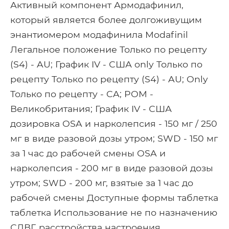
Активный компонент Армодафинил,
который является более долгоживущим
энантиомером модафинила Modafinil
Легальное положение Только по рецепту
(S4) - AU; График IV - США only Только по
рецепту Только по рецепту (S4) - AU; Only
Только по рецепту - CA; POM -
Великобритания; График IV - США
дозировка OSA и нарколепсия - 150 мг / 250
мг в виде разовой дозы утром; SWD - 150 мг
за 1 час до рабочей смены OSA и
нарколепсия - 200 мг в виде разовой дозы
утром; SWD - 200 мг, взятые за 1 час до
рабочей смены Доступные формы таблетка
таблетка Использование не по назначению
СДВГ, расстройства настроения,