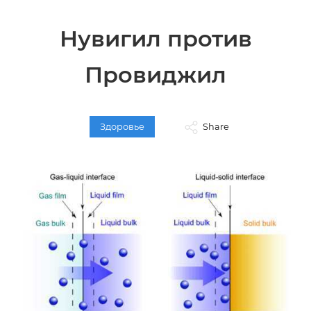
Нувигил против
Провиджил
Здоровье
Share