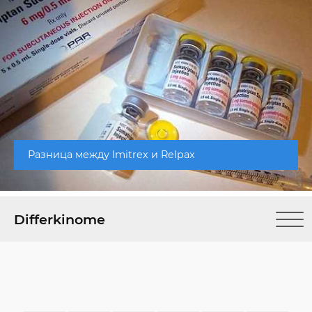
Разница между Imitrex и Relpax
Differkinome