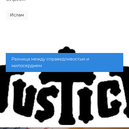
Ислам
Разница между справедливостью и
милосердием