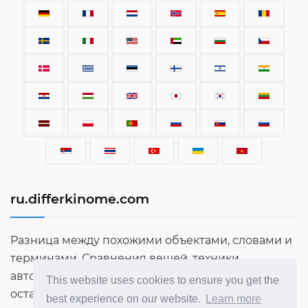
ru.differkinome.com
Разница между похожими объектами, словами и
терминами. Сравнения вещей, техники,
автомобилей, терминов, людей и всего
This website uses cookies to ensure you get the
остального, что сущевствует в этом мире.
best experience on our website.
Learn more