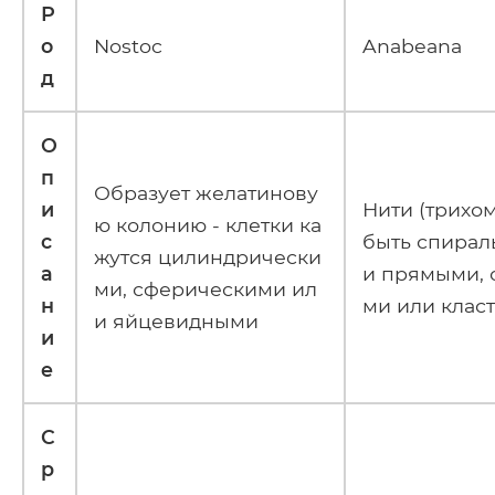
Р
о
Nostoc
Anabeana
д
О
п
Образует желатинову
и
Нити (трихом
ю колонию - клетки ка
с
быть спирал
жутся цилиндрически
а
и прямыми,
ми, сферическими ил
н
ми или клас
и яйцевидными
и
е
С
р