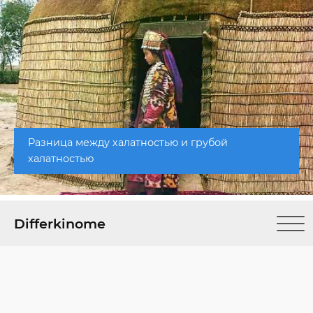
Разница между халатностью и грубой
халатностью
Differkinome