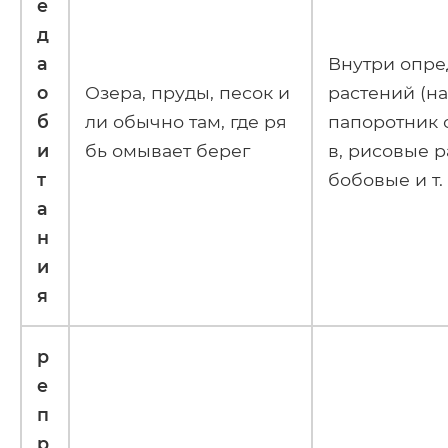
е
д
а
Внутри опр
о
Озера, пруды, песок и
растений (н
б
ли обычно там, где ря
папоротник 
и
бь омывает берег
в, рисовые р
т
бобовые и т. 
а
н
и
я
р
е
п
р