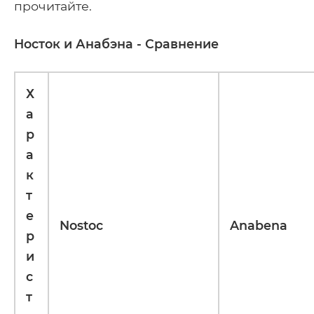
прочитайте.
Носток и Анабэна - Сравнение
Х
а
р
а
к
т
е
Nostoc
Anabena
р
и
с
т