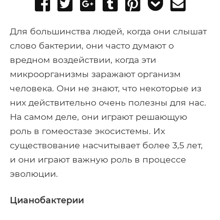
Share
Tweet
Share
Post
Pin
Add
Send
on
on
to
it
to
email
Facebook
Google+
Tumblr
Pocket
Для большинства людей, когда они слышат
слово бактерии, они часто думают о
вредном воздействии, когда эти
микроорганизмы заражают организм
человека. Они не знают, что некоторые из
них действительно очень полезны для нас.
На самом деле, они играют решающую
роль в гомеостазе экосистемы. Их
существование насчитывает более 3,5 лет,
и они играют важную роль в процессе
эволюции.
Цианобактерии