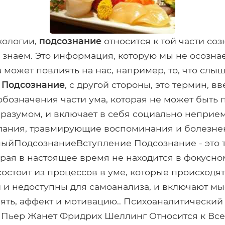
хологии,
подсознание
относится к той части соз
 знаем. Это информация, которую мы не осозна
а может повлиять на нас, например, то, что слы
.
Подсознание
, с другой стороны, это термин, 
бозначения части ума, которая не может быть 
разумом, и включает в себя социально неприе
лания, травмирующие воспоминания и болезн
ыйПодсознаниеВступление Подсознание - это т
орая в настоящее время не находится в фокусно
остоит из процессов в уме, которые происходят
 и недоступны для самоанализа, и включают м
ять, аффект и мотивацию.. Психоаналитический
Пьер Жанет Фридрих Шеллинг Относится к Все 