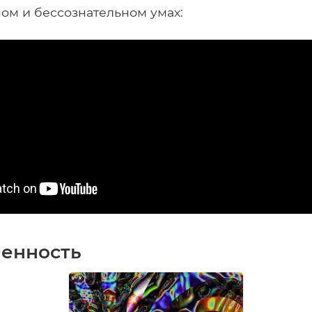
ом и бессознательном умах:
енность