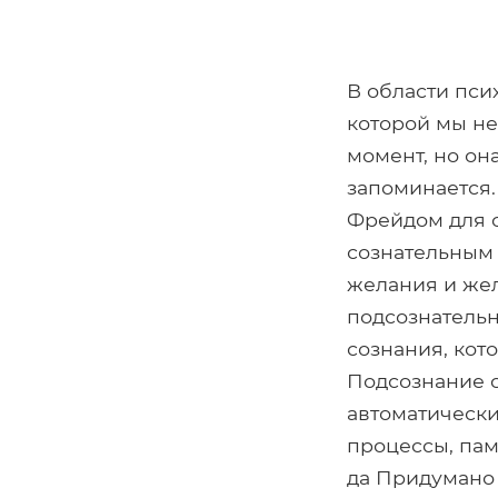
В области пси
которой мы не
момент, но он
запоминается
Фрейдом для о
сознательным 
желания и же
подсознательн
сознания, кот
Подсознание с
автоматически
процессы, пам
да Придумано 