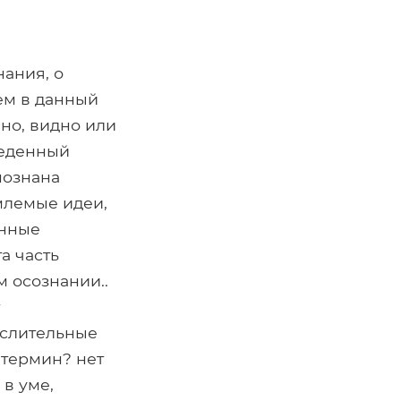
нания, о
ем в данный
шно, видно или
введенный
познана
млемые идеи,
енные
а часть
м осознании..
ыслительные
 термин? нет
в уме,