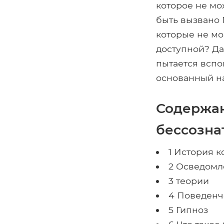
которое не мо
быть вызвано
которые не мо
доступной? Да
пытается вспо
основанный на
Содержан
бессозна
1 История 
2 Осведомл
3 теории
4 Поведенч
5 Гипноз