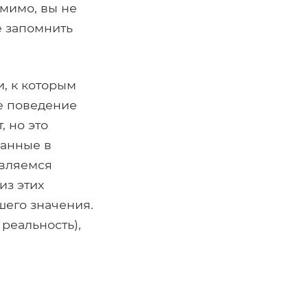
 мимо, вы не
е запомнить
, к которым
е поведение
, но это
ранные в
являемся
из этих
шего значения.
реальность),