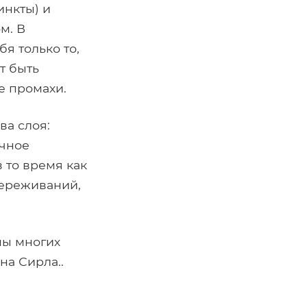
инкты) и
м. В
я только то,
т быть
е промахи.
ва слоя:
ичное
 то время как
переживаний,
ны многих
на Сирла..