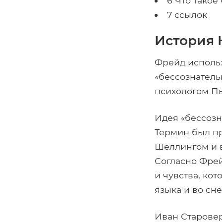
6 Что такое
7 ссылок
История 
Фрейд исполь
«бессознатель
психологом П
Идея «бессозн
Термин был п
Шеллингом и 
Согласно Фрей
и чувства, ко
языка и во сне
Иван Старовер