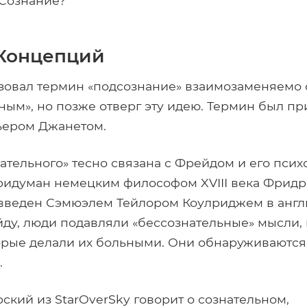
 Сознание?
Концепций
зовал термин «подсознание» взаимозаменяемо 
ным», но позже отверг эту идею. Термин был п
ьером Джанетом.
ательного» тесно связана с Фрейдом и его псих
ридуман немецким философом XVIII века Фрид
введен Сэмюэлем Тейлором Коулриджем в англ
ду, люди подавляли «бессознательные» мысли
торые делали их больными. Они обнаруживаютс
.
ский из StarOverSky говорит о сознательном,