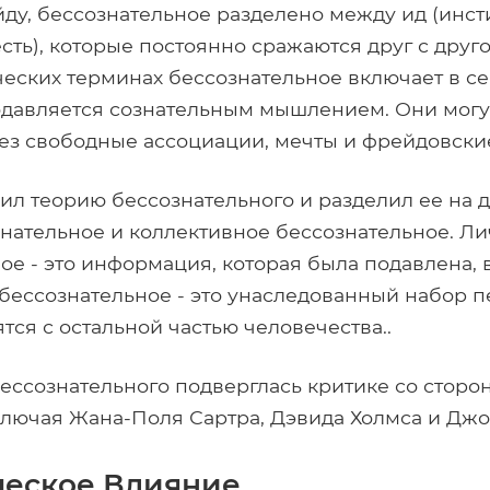
ду, бессознательное разделено между ид (инст
сть), которые постоянно сражаются друг с друго
еских терминах бессознательное включает в себ
одавляется сознательным мышлением. Они могу
ез свободные ассоциации, мечты и фрейдовски
ил теорию бессознательного и разделил ее на д
нательное и коллективное бессознательное. Л
ое - это информация, которая была подавлена, в
бессознательное - это унаследованный набор 
тся с остальной частью человечества..
ессознательного подверглась критике со сторо
ключая Жана-Поля Сартра, Дэвида Холмса и Джо
еское Влияние