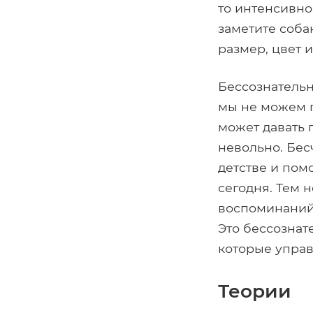
то интенсивно
заметите соба
размер, цвет и
Бессознательн
мы не можем 
может давать 
невольно. Бе
детстве и по
сегодня. Тем 
воспоминаний,
Это бессознат
которые упра
Теории