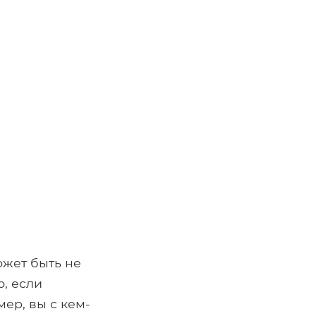
ожет быть не
ю, если
ер, вы с кем-