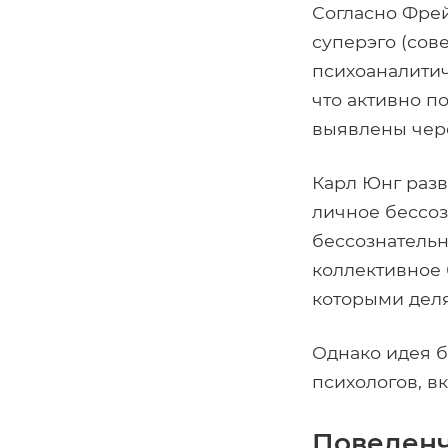
Согласно Фрей
суперэго (сове
психоаналитич
что активно п
выявлены чер
Карл Юнг разв
личное бессоз
бессознательн
коллективное 
которыми деля
Однако идея б
психологов, в
Поведенч