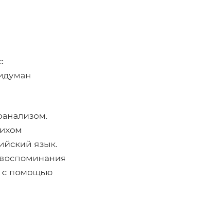
с
ридуман
оанализом.
рихом
ийский язык.
, воспоминания
я с помощью