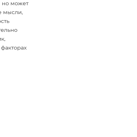
, но может
е мысли,
сть
тельно
к,
 факторах