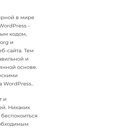
ярной в мире
WordPress -
ным кодом,
org и
б-сайта. Тем
авильной и
янной основе.
ескими
 WordPress..
т и
ей. Никаких
о беспокоиться
еобходимым