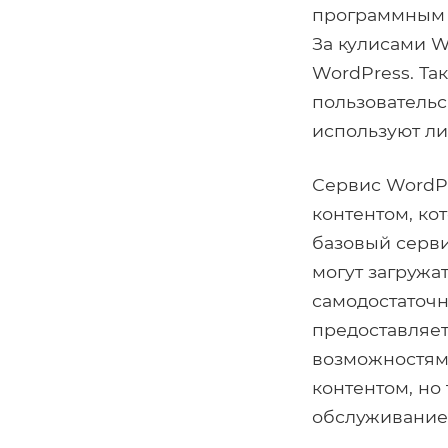
программным 
За кулисами W
WordPress. Та
пользовательс
используют ли
Сервис WordP
контентом, ко
базовый серви
могут загружа
самодостаточн
предоставляе
возможностями
контентом, но
обслуживание 