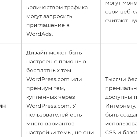
могут моне
количеством трафика
свои веб-с
могут запросить
считают н
приглашение в
WordAds.
Дизайн может быть
настроен с помощью
бесплатных тем
WordPress.com или
Тысячи бе
премиум тем,
премиальн
купленных через
доступны 
йн
WordPress.com. У
Интернету.
пользователей есть
быть созда
много вариантов
использов
настройки темы, но они
CSS и базо