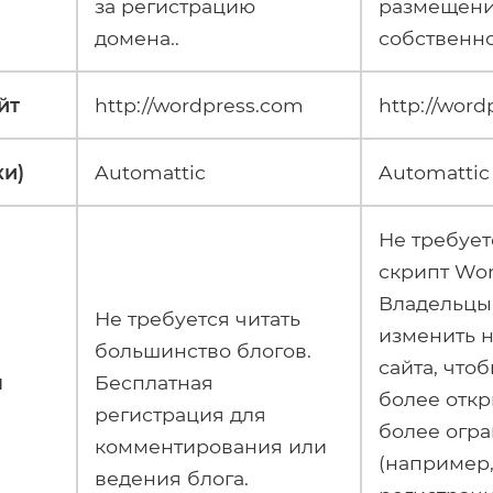
за регистрацию
размещени
домена..
собственн
йт
http://wordpress.com
http://word
ки)
Automattic
Automattic
Не требует
скрипт Wor
Владельцы 
Не требуется читать
изменить 
большинство блогов.
сайта, что
я
Бесплатная
более отк
регистрация для
более огр
комментирования или
(например,
ведения блога.