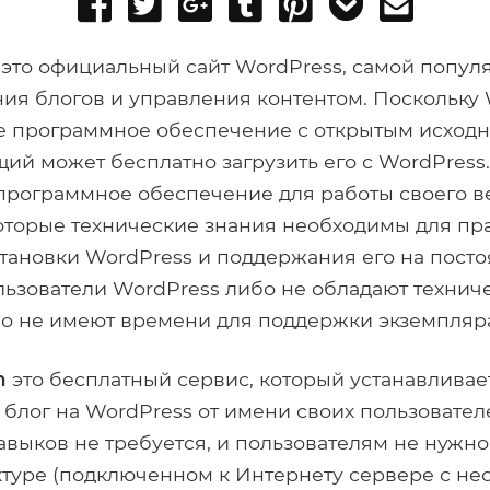
Share
Tweet
Share
Post
Pin
Add
Send
on
on
to
it
to
email
Facebook
Google+
Tumblr
Pocket
это официальный сайт WordPress, самой попул
ия блогов и управления контентом. Поскольку 
е программное обеспечение с открытым исход
й может бесплатно загрузить его с WordPress.
программное обеспечение для работы своего ве
оторые технические знания необходимы для пр
тановки WordPress и поддержания его на посто
ьзователи WordPress либо не обладают технич
о не имеют времени для поддержки экземпляра
m
это бесплатный сервис, который устанавливае
блог на WordPress от имени своих пользовател
авыков не требуется, и пользователям не нужн
ктуре (подключенном к Интернету сервере с н