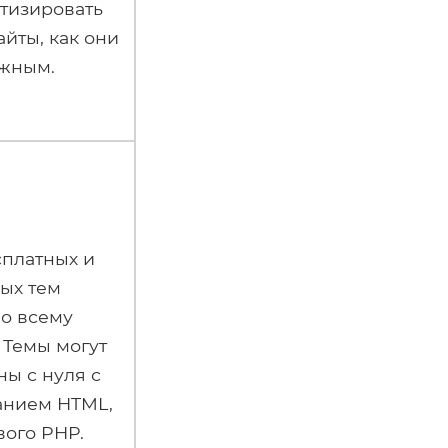
тизировать
айты, как они
ужным.
сплатных и
ых тем
по всему
 Темы могут
ны с нуля с
анием HTML,
вого PHP.