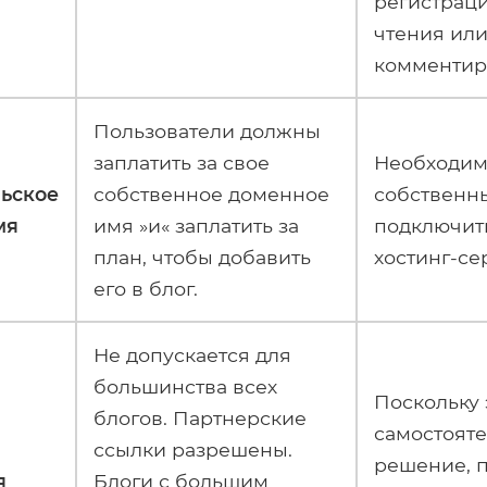
регистраци
чтения ил
комментир
Пользователи должны
заплатить за свое
Необходим
ьское
собственное доменное
собственн
мя
имя »и« заплатить за
подключит
план, чтобы добавить
хостинг-се
его в блог.
Не допускается для
большинства всех
Поскольку 
блогов. Партнерские
самостоят
ссылки разрешены.
решение, 
я
Блоги с большим