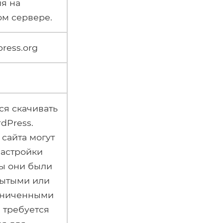
я на
ом сервере.
press.org
ся скачивать
dPress.
сайта могут
настройки
бы они были
рытыми или
аниченными
 требуется