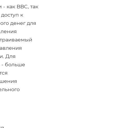
- как BBC, так
 доступ к
ого денег для
вления
астраиваемый
равления
и. Для
 - больше
тся
ешения
ельного
rg