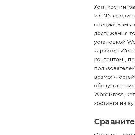
Хотя хостинго
и CNN среди о
специальным ф
достижения то
установкой Wo
характер Wor
контентом), п
пользователей
возможностей 
обслуживания
WordPress, ко
хостинга на ау
Сравните
Отличия - схо