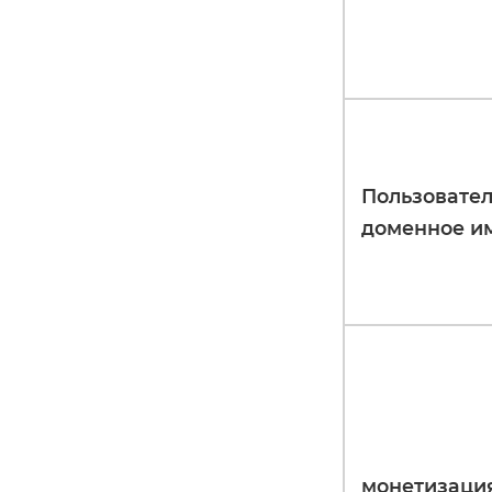
Пользовател
доменное и
монетизаци