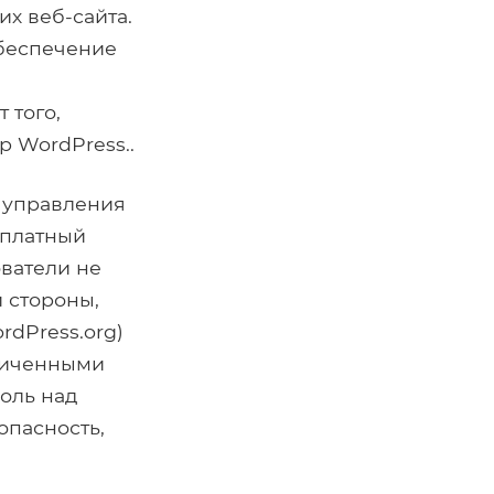
х веб-сайта.
обеспечение
 того,
 WordPress..
 управления
сплатный
ователи не
й стороны,
dPress.org)
ниченными
оль над
опасность,