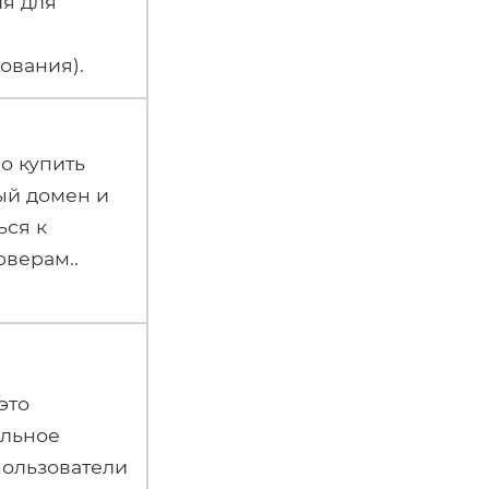
я для
и
ования).
о купить
ый домен и
ься к
рверам..
это
ельное
пользователи