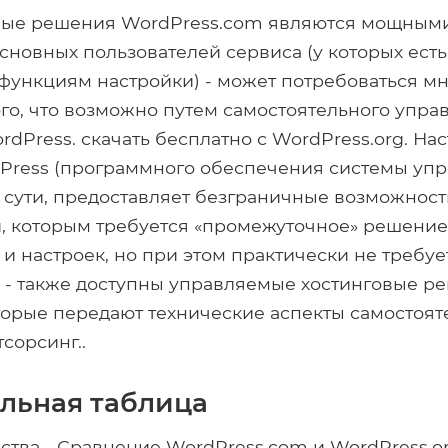
вые решения WordPress.com являются мощными 
сновных пользователей сервиса (у которых есть
ункциям настройки) - может потребоваться мн
го, что возможно путем самостоятельного упра
rdPress. скачать бесплатно с WordPress.org. Н
dPress (программного обеспечения системы уп
о сути, предоставляет безграничные возможност
, которым требуется «промежуточное» решение
и настроек, но при этом практически не требуе
 - также доступны управляемые хостинговые р
торые передают технические аспекты самостоят
тсорсинг..
льная таблица
дства - Сравнение WordPress.com и WordPress.o