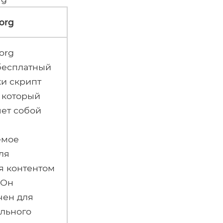
org
org
бесплатный
ки скрипт
 который
ет собой
емое
ля
я контентом
 Он
чен для
ельного