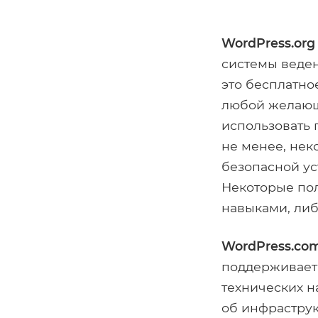
WordPress.org
системы веден
это бесплатно
любой желающи
использовать 
не менее, нек
безопасной ус
Некоторые пол
навыками, либ
WordPress.co
поддерживает 
технических н
об инфрастру