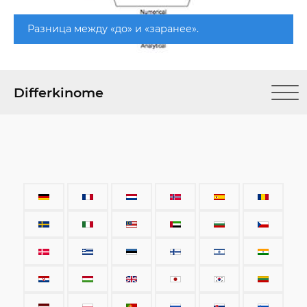
Разница между «до» и «заранее».
Differkinome