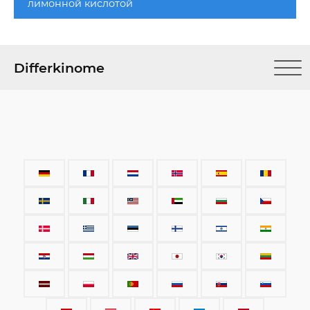
лимонной кислотой
Differkinome