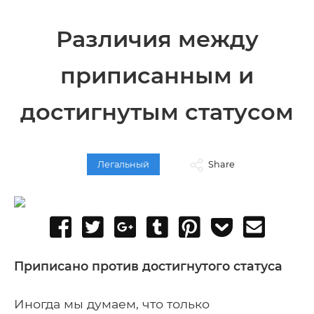
Различия между
приписанным и
достигнутым статусом
Легальный
Share
Share
Tweet
Share
Post
Pin
Add
Send
on
on
to
it
to
email
Facebook
Google+
Tumblr
Pocket
Приписано против достигнутого статуса
Иногда мы думаем, что только