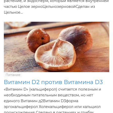
растение, и эндосперм, который является внутренней
частью Целое зерноЦельнозерновойСделан из
Цельное...
Питание
Витамин D2 против Витамина D3
«Витамин D» (кальциферол) считается полезным и
необходимым питательным веществом, но нет
единого Витамин д2Витамин D3форма
эргокальциферол Холекальциферол или кальциол
происхождения Сделано в растениях и грибах,